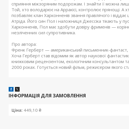
сприяння міжзоряним подорожам. І знайти її можна лише
Той, хто володарює на Арракісі, контролює прянощі. А 
позбавляє клан Харконненів звання правлячого і віддає
Атріда. Його син Пол і наложниця Джессіка тікають у пу
Харконненів, Пол має здобути довіру фрименів — корінн
незліченних сил супротивника.
Про автора:
Френк Герберт — американський письменник-фантаст, 
Хоча Герберт став відомим як автор наукової фантастик
книжковим рецензентом, екологічним консультантом та 
2000 роках. Готується новий фільм, режисером якого ст
ІНФОРМАЦІЯ ДЛЯ ЗАМОВЛЕННЯ
Ціна:
449,10 ₴