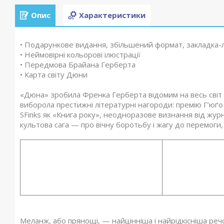
Опис
Характеристики
• Подарункове видання, збільшений формат, закладка-
• Неймовірні кольорові ілюстрації
• Передмова Брайана Герберта
• Карта світу Дюни
«Дюна» зробила Френка Герберта відомим на весь світ і
виборола престижні літературні нагороди: премію Г’юґо
SFinks як «Книга року», неодноразове визнання від журн
культова сага — про вічну боротьбу і жагу до перемоги, 
Меланж, або прянощі, — найцінніша і найрідкісніша речо