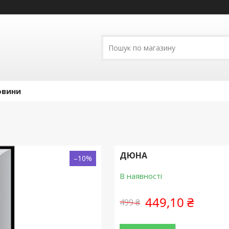
овини
ДЮНА
–10%
В наявності
449,10 ₴
499 ₴