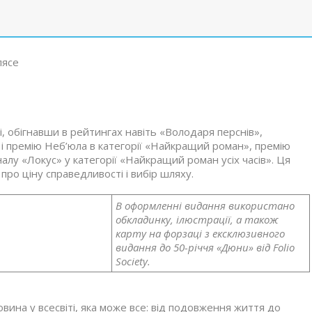
лясе
, обігнавши в рейтингах навіть «Володаря перснів»,
 і премію Неб’юла в категорії «Найкращий роман», премію
алу «Локус» у категорії «Найкращий роман усіх часів». Ця
про ціну справедливості і вибір шляху.
В оформленні видання використано
обкладинку, ілюстрації, а також
карту на форзаці з ексклюзивного
видання до 50-річчя «Дюни» від Folio
Society.
вина у всесвіті, яка може все: від подовження життя до