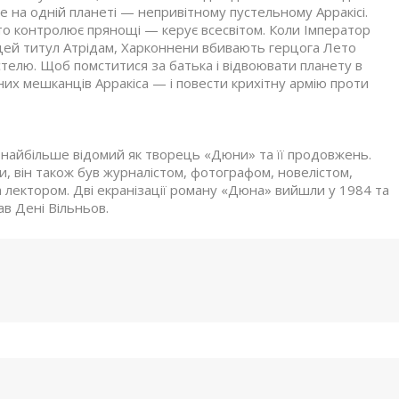
 на одній планеті — непривітному пустельному Арракісі.
хто контролює прянощі — керує всесвітом. Коли Імператор
 цей титул Атрідам, Харконнени вбивають герцога Лето
стелю. Щоб помститися за батька і відвоювати планету в
их мешканців Арракіса — і повести крихітну армію проти
найбільше відомий як творець «Дюни» та її продовжень.
и, він також був журналістом, фотографом, новелістом,
лектором. Дві екранізації роману «Дюна» вийшли у 1984 та
ав Дені Вільньов.