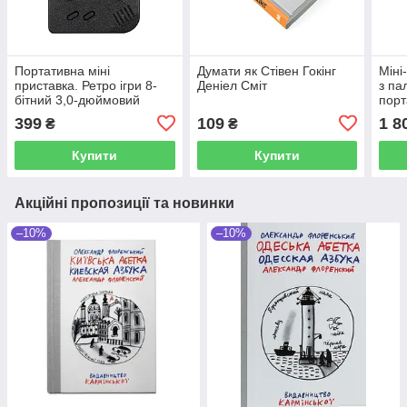
Портативна міні
Думати як Стівен Гокінг
Міні
приставка. Ретро ігри 8-
Деніел Сміт
з па
бітний 3,0-дюймовий
порт
кольоровий екраню.
інст
399
109
1 8
₴
₴
Чорна 400 ігор
Купити
Купити
Акційні пропозиції та новинки
–10%
–10%