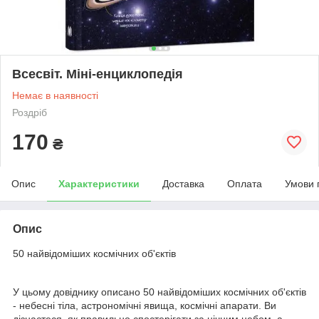
Всесвіт. Міні-енциклопедія
Немає в наявності
Роздріб
170
₴
Опис
Характеристики
Доставка
Оплата
Умови 
Опис
50 найвідоміших космічних об'єктів
У цьому довіднику описано 50 найвідоміших космічних об'єктів
- небесні тіла, астрономічні явища, космічні апарати. Ви
дізнаєтеся, як правильно спостерігати за нічним небом, а