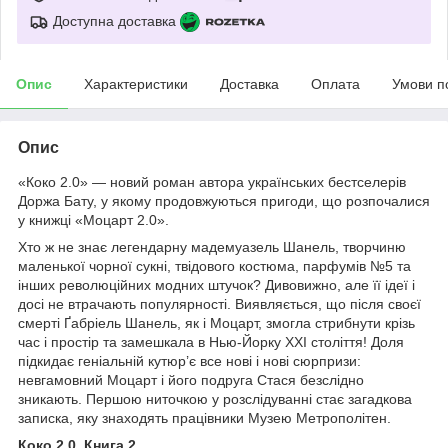
Доступна доставка
Опис
Характеристики
Доставка
Оплата
Умови п
Опис
«Коко 2.0» — новий роман автора українських бестселерів
Доржа Бату, у якому продовжуються пригоди, що розпочалися
у книжці «Моцарт 2.0».
Хто ж не знає легендарну мадемуазель Шанель, творчиню
маленької чорної сукні, твідового костюма, парфумів №5 та
інших революційних модних штучок? Дивовижно, але її ідеї і
досі не втрачають популярності. Виявляється, що після своєї
смерті Ґабріель Шанель, як і Моцарт, змогла стрибнути крізь
час і простір та замешкала в Нью-Йорку ХХІ століття! Доля
підкидає геніальній кутюр’є все нові і нові сюрпризи:
невгамовний Моцарт і його подруга Стася безслідно
зникають. Першою ниточкою у розслідуванні стає загадкова
записка, яку знаходять працівники Музею Метрополітен.
Коко 2.0. Книга 2