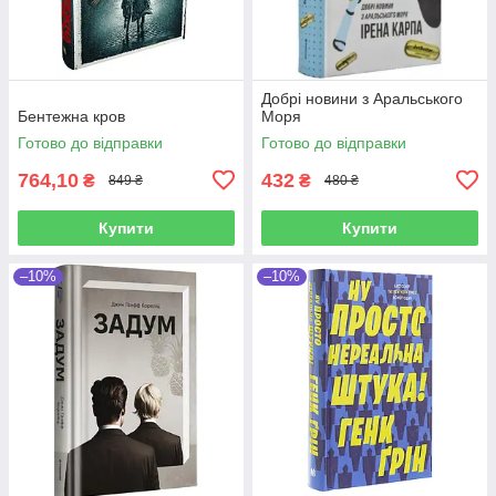
Добрі новини з Аральського
Бентежна кров
Моря
Готово до відправки
Готово до відправки
764,10
432
₴
₴
849 ₴
480 ₴
Купити
Купити
–10%
–10%