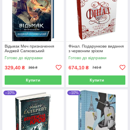
Відьмак Меч призначення
Фінал. Подарункове видання
Анджей Сапковський
з червоним зрізом
Готово до відправки
Готово до відправки
329,40
674,10
₴
₴
366 ₴
749 ₴
Купити
Купити
–10%
–10%