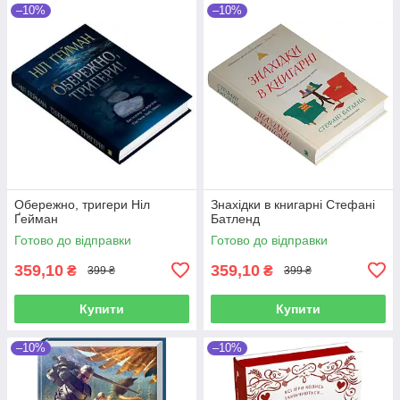
–10%
–10%
Обережно, тригери Ніл
Знахідки в книгарні Стефані
Ґейман
Батленд
Готово до відправки
Готово до відправки
359,10
359,10
₴
₴
399 ₴
399 ₴
Купити
Купити
–10%
–10%