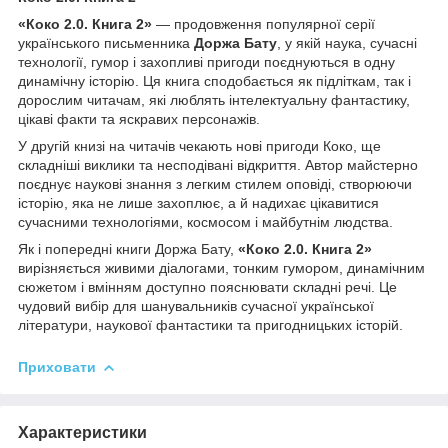
«Коко 2.0. Книга 2»
— продовження популярної серії
українського письменника
Доржа Бату
, у якій наука, сучасні
технології, гумор і захопливі пригоди поєднуються в одну
динамічну історію. Ця книга сподобається як підліткам, так і
дорослим читачам, які люблять інтелектуальну фантастику,
цікаві факти та яскравих персонажів.
У другій книзі на читачів чекають нові пригоди Коко, ще
складніші виклики та несподівані відкриття. Автор майстерно
поєднує наукові знання з легким стилем оповіді, створюючи
історію, яка не лише захоплює, а й надихає цікавитися
сучасними технологіями, космосом і майбутнім людства.
Як і попередні книги Доржа Бату,
«Коко 2.0. Книга 2»
вирізняється живими діалогами, тонким гумором, динамічним
сюжетом і вмінням доступно пояснювати складні речі. Це
чудовий вибір для шанувальників сучасної української
літератури, наукової фантастики та пригодницьких історій.
Приховати
Характеристики