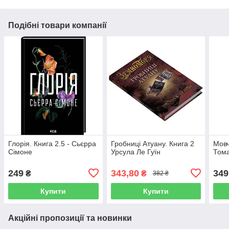
Подібні товари компанії
Глорія. Книга 2.5 - Сьєрра
Гробниці Атуану. Книга 2
Мовч
Сімоне
Урсула Ле Гуїн
Тома
249
343,80
349
₴
₴
382 ₴
Купити
Купити
Акційні пропозиції та новинки