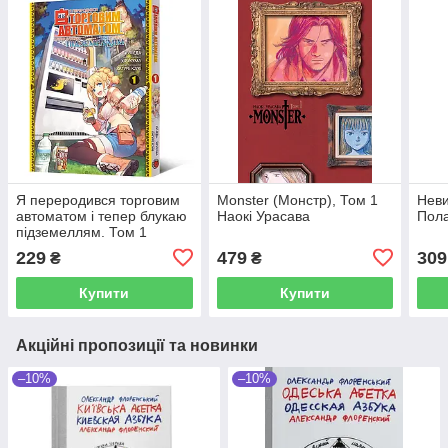
Я переродився торговим
Monster (Монстр), Том 1
Неви
автоматом і тепер блукаю
Наокі Урасава
Пола
підземеллям. Том 1
229
479
309
₴
₴
Купити
Купити
Акційні пропозиції та новинки
–10%
–10%