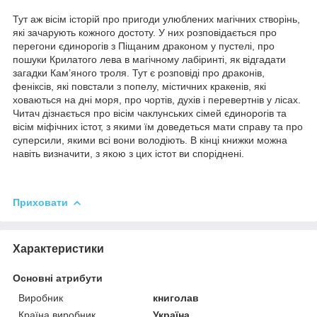
Тут аж вісім історій про пригоди улюблених магічних створінь,
які зачарують кожного достоту. У них розповідається про
перегони єдинорогів з Піщаним драконом у пустелі, про
пошуки Крилатого лева в магічному лабіринті, як відгадати
загадки Кам’яного троля. Тут є розповіді про драконів,
феніксів, які повстали з попелу, містичних кракенів, які
ховаються на дні моря, про чортів, духів і перевертнів у лісах.
Читач дізнається про вісім чаклунських сімей єдинорогів та
вісім міфічних істот, з якими їм доведеться мати справу та про
суперсили, якими всі вони володіють. В кінці книжки можна
навіть визначити, з якою з цих істот ви споріднені.
Приховати
Характеристики
Основні атрибути
Виробник
книголав
Країна виробник
Україна