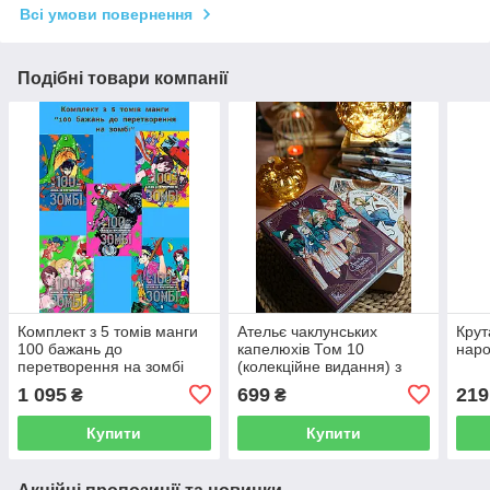
Всі умови повернення
Подібні товари компанії
Комплект з 5 томів манги
Ательє чаклунських
Крут
100 бажань до
капелюхів Том 10
наро
перетворення на зомбі
(колекційне видання) з
том 1-5
пазлами на 500 елементів
1 095
699
219
₴
₴
Купити
Купити