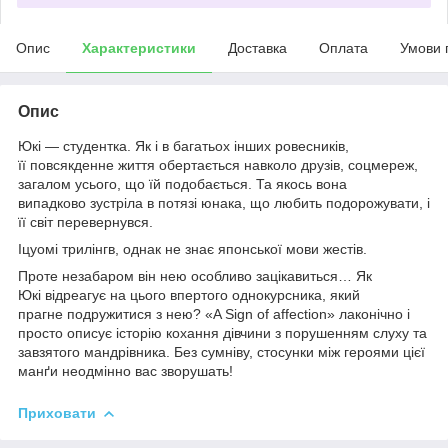
Опис
Характеристики
Доставка
Оплата
Умови 
Опис
Юкі — студентка. Як і в багатьох інших ровесників,
її повсякденне життя обертається навколо друзів, соцмереж,
загалом усього, що їй подобається. Та якось вона
випадково зустріла в потязі юнака, що любить подорожувати, і
її світ перевернувся.
Іцуомі трилінгв, однак не знає японської мови жестів.
Проте незабаром він нею особливо зацікавиться… Як
Юкі відреагує на цього впертого однокурсника, який
прагне подружитися з нею? «A Sign of affection» лаконічно і
просто описує історію кохання дівчини з порушенням слуху та
завзятого мандрівника. Без сумніву, стосунки між героями цієї
манґи неодмінно вас зворушать!
Приховати