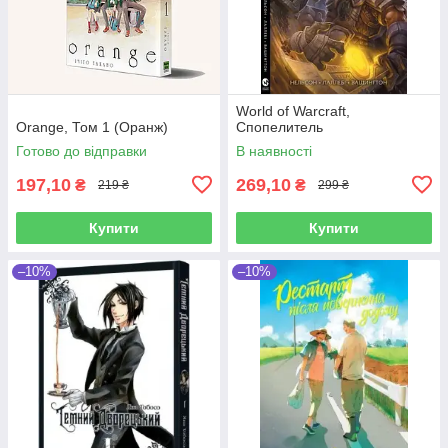
World of Warcraft,
Orange, Том 1 (Оранж)
Cпопелитель
Готово до відправки
В наявності
197,10
269,10
₴
₴
219 ₴
299 ₴
Купити
Купити
–10%
–10%