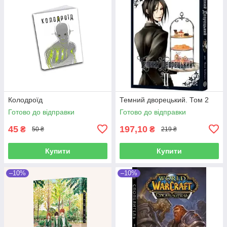
Колодроїд
Темний дворецький. Том 2
Готово до відправки
Готово до відправки
45
197,10
₴
₴
50 ₴
219 ₴
Купити
Купити
–10%
–10%