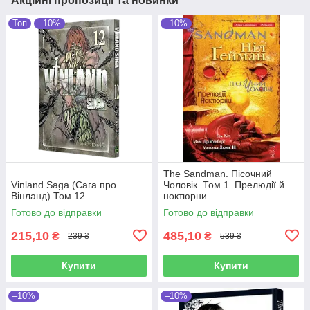
Акційні пропозиції та новинки
Топ
–10%
–10%
The Sandman. Пісочний
Vinland Saga (Сага про
Чоловік. Том 1. Прелюдії й
Вінланд) Том 12
ноктюрни
Готово до відправки
Готово до відправки
215,10
485,10
₴
₴
239 ₴
539 ₴
Купити
Купити
–10%
–10%