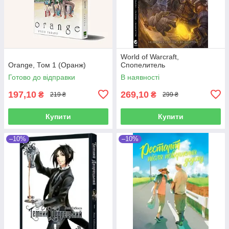
World of Warcraft,
Orange, Том 1 (Оранж)
Cпопелитель
Готово до відправки
В наявності
197,10
269,10
₴
₴
219 ₴
299 ₴
Купити
Купити
–10%
–10%