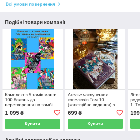
Всі умови повернення
Подібні товари компанії
Комплект з 5 томів манги
Ательє чаклунських
Літо
100 бажань до
капелюхів Том 10
родо
перетворення на зомбі
(колекційне видання) з
1. Т
том 1-5
пазлами на 500 елементів
знов
1 095
699
199
₴
₴
Купити
Купити