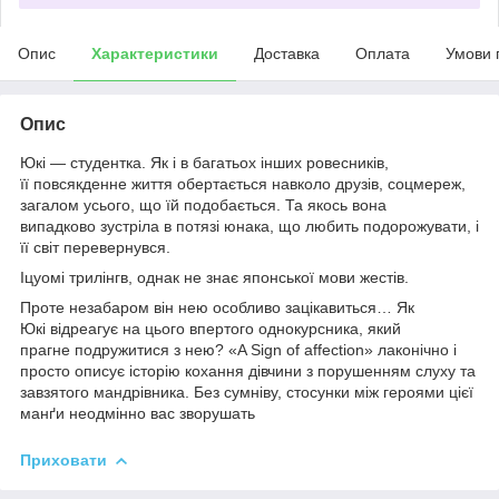
Опис
Характеристики
Доставка
Оплата
Умови 
Опис
Юкі — студентка. Як і в багатьох інших ровесників,
її повсякденне життя обертається навколо друзів, соцмереж,
загалом усього, що їй подобається. Та якось вона
випадково зустріла в потязі юнака, що любить подорожувати, і
її світ перевернувся.
Іцуомі трилінгв, однак не знає японської мови жестів.
Проте незабаром він нею особливо зацікавиться… Як
Юкі відреагує на цього впертого однокурсника, який
прагне подружитися з нею? «A Sign of affection» лаконічно і
просто описує історію кохання дівчини з порушенням слуху та
завзятого мандрівника. Без сумніву, стосунки між героями цієї
манґи неодмінно вас зворушать
Приховати