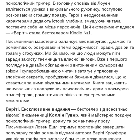
психологічний трилер. В головну оповідь від Лоуен
вплітаються уривки з викривального рукопису, поступово
розкриваючи страшну правду. Герої з неоднозначними
характерами додають історії глибини, змушуючи читача
поставити себе на місце персонажів. Цей експеримент вдався
— «Веріті» стала бестселером Kindle №1.
Письменниця майстерно балансує між напругою, драмою та
романтикою, розкриваючи теми одержимості, зради, довіри та
травм у стосунках. Ми бачимо, на що люди можуть піти
заради захисту таємниць та власної вигоди. Вже з першого
погляду на дизайн обкладинки з витонченим кольоровим
зрізом і суперобкладинкою читачів затягує у трясовину
зловісних секретів, пробуджуючи бажання дізнатися, що ж
ховається за цими візуальними натяками. Книга зацікавить
шанувальників напружених психологічних драм з похмурою
атмосферою, романтичною лінією та суперечливими
моментами.
Веріті. Ексклюзивне видання
— бестселер від всесвітньо
відомої письменниці
Коллін Гувер
, який майстерно поєднує
психологічний трилер, драму та романтичну прозу.
Письменниця Ловен Ешлі отримує пропозицію завершити
популярну серію романів відомої авторки Веріті Кроуфорд,
яка після трагічного випадку більше не може працювати.