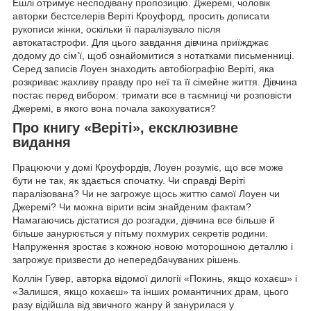
Ешлі отримує несподівану пропозицію. Джеремі, чоловік
авторки бестселерів Веріті Кроуфорд, просить дописати
рукописи жінки, оскільки її паралізувало після
автокатастрофи. Для цього завдання дівчина приїжджає
додому до сім’ї, щоб ознайомитися з нотатками письменниці.
Серед записів Лоуен знаходить автобіографію Веріті, яка
розкриває жахливу правду про неї та її сімейне життя. Дівчина
постає перед вибором: тримати все в таємниці чи розповісти
Джеремі, в якого вона почала закохуватися?
Про книгу «Веріті», ексклюзивне
видання
Працюючи у домі Кроуфордів, Лоуен розуміє, що все може
бути не так, як здається спочатку. Чи справді Веріті
паралізована? Чи не загрожує щось життю самої Лоуен чи
Джеремі? Чи можна вірити всім знайденим фактам?
Намагаючись дістатися до розгадки, дівчина все більше й
більше занурюється у пітьму похмурих секретів родини.
Напруження зростає з кожною новою моторошною деталлю і
загрожує призвести до непередбачуваних рішень.
Коллін Гувер, авторка відомої дилогії «Покинь, якщо кохаєш» і
«Залишся, якщо кохаєш» та інших романтичних драм, цього
разу відійшла від звичного жанру й занурилася у