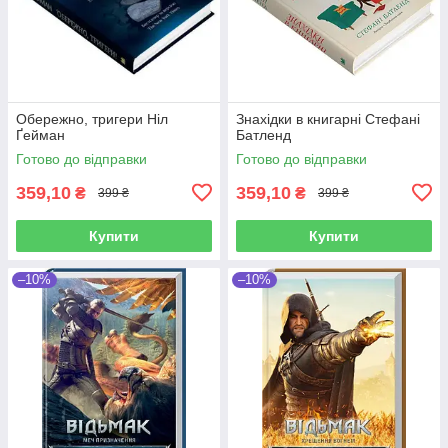
Обережно, тригери Ніл
Знахідки в книгарні Стефані
Ґейман
Батленд
Готово до відправки
Готово до відправки
359,10
359,10
₴
₴
399 ₴
399 ₴
Купити
Купити
–10%
–10%