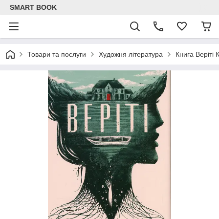
SMART BOOK
Товари та послуги
Художня література
Книга Веріті