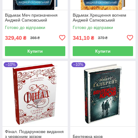
Відьмак Меч призначення
Відьмак Хрещення вогнем
Анджей Сапковський
Анджей Сапковський
Готово до відправки
Готово до відправки
329,40
341,10
₴
₴
366 ₴
379 ₴
Купити
Купити
–10%
–10%
Фінал. Подарункове видання
з червоним зрізом
Бентежна кров