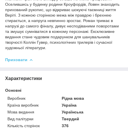
Оселившись у будинку родини Кроуфордів, Ловен знаходить
прихований рукопис, що відкриває шокуючі таємниці життя
Веріті. З кожною сторінкою межа між правдою і брехнею
стирається, а напруга невпинно зростає. Роман тримає в
напрузі до самого фіналу, дивує несподіваними поворотами
та змушує сумніватися в кожному персонажі. Ексклюзивне
видання стане чудовим подарунком для шанувальників
творчості Коллін Гувер, психологічних трилерів і сучасної
художньої літератури.
Приховати
Характеристики
Основні
Виробник
Рідна мова
Країна виробник
Україна
Мова видання
Українська
Вид палітурки
Твердий
Кількість сторінок
376