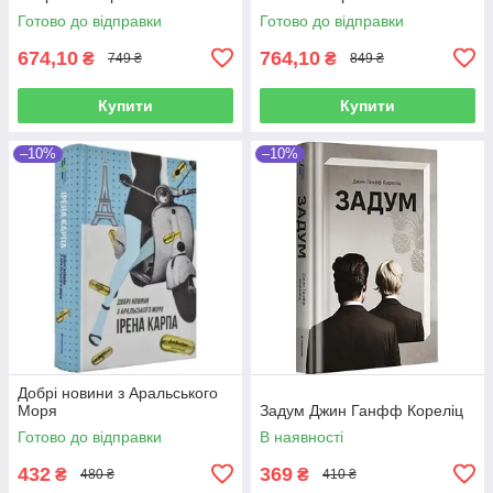
Готово до відправки
Готово до відправки
674,10
764,10
₴
₴
749 ₴
849 ₴
Купити
Купити
–10%
–10%
Добрі новини з Аральського
Моря
Задум Джин Ганфф Кореліц
Готово до відправки
В наявності
432
369
₴
₴
480 ₴
410 ₴