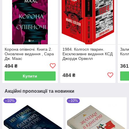
Корона опівночі. Книга 2.
1984. Колгосп тварин.
Зал
Оновлене видання , Сара
Ексклюзивне видання КСД
Колл
Дж. Маас
Джордж Орвелл
494
361
₴
484
₴
Купити
Акційні пропозиції та новинки
–10%
–10%