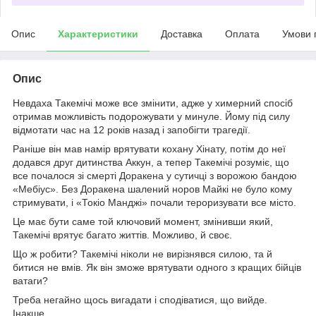
Опис
Характеристики
Доставка
Оплата
Умови 
Опис
Невдаха Такемічі може все змінити, адже у химерний спосіб
отримав можливість подорожувати у минуле. Йому під силу
відмотати час на 12 років назад і запобігти трагедії.
Раніше він мав намір врятувати кохану Хінату, потім до неї
додався друг дитинства Аккун, а тепер Такемічі розуміє, що
все почалося зі смерті Доракена у сутичці з ворожою бандою
«Мебіус». Без Доракена шалений норов Майкі не було кому
стримувати, і «Токіо Манджі» почали тероризувати все місто.
Це має бути саме той ключовий момент, змінивши який,
Такемічі врятує багато життів. Можливо, й своє.
Що ж робити? Такемічі ніколи не вирізнявся силою, та й
битися не вмів. Як він зможе врятувати одного з кращих бійців
ватаги?
Треба негайно щось вигадати і сподіватися, що вийде.
Інакше…