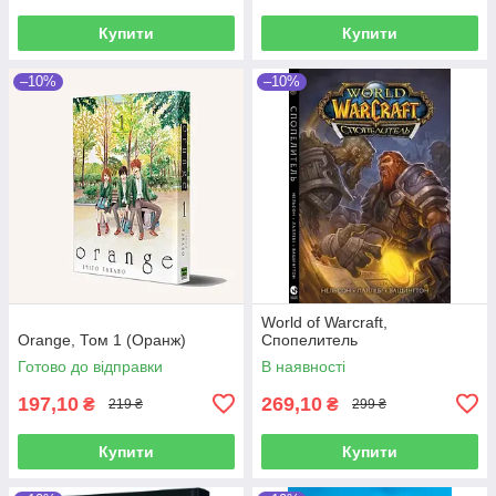
Купити
Купити
–10%
–10%
World of Warcraft,
Orange, Том 1 (Оранж)
Cпопелитель
Готово до відправки
В наявності
197,10
269,10
₴
₴
219 ₴
299 ₴
Купити
Купити