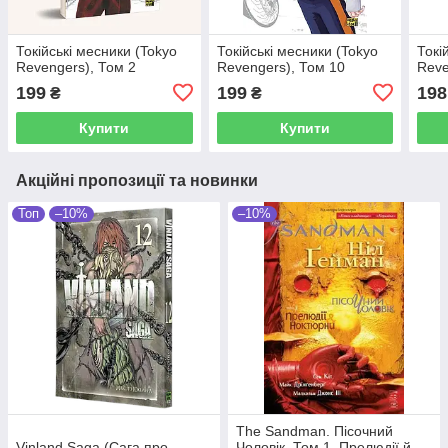
Токійські месники (Tokyo
Токійські месники (Tokyo
Токі
Revengers), Том 2
Revengers), Том 10
Reve
199
199
198
₴
₴
Купити
Купити
Акційні пропозиції та новинки
Топ
–10%
–10%
The Sandman. Пісочний
Vinland Saga (Сага про
Чоловік. Том 1. Прелюдії й