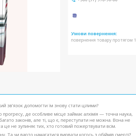
повернення товару протягом 1
ький зв’язок допомогти їм знову стати цілими?
 прогресу, де особливе місце займає алхімія — точна наука,
багато законів, але ті, що є, переступати не можна. Вона не
 це не зупиняє тих, хто готовий пожертвувати всім.
. Та чи варто намагатися вирвати когось з обіймів смерті?