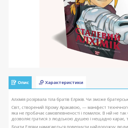
Опис
Характеристики
Алхімія розірвала тіла братів Елріків. Чи зможе братерс
Світ, створений Хірому Аракавою, — маніфест технічного
яка не пробачає самовпевненості і помилок. В ній не так 
дозволяє гратися з людською душею і нещадно карає, та
Брати Елріки намагаються повернути найдорожчу людину