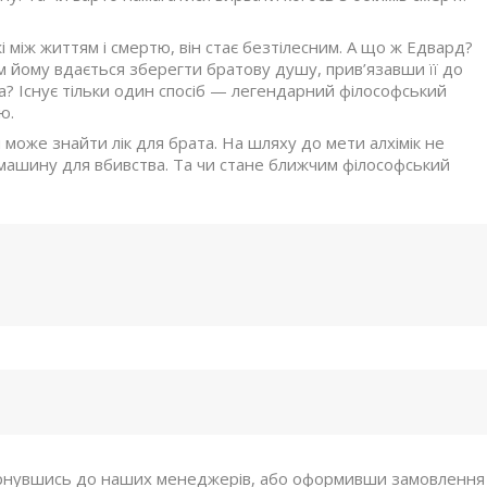
 між життям і смертю, він стає безтілесним. А що ж Едвард?
м йому вдається зберегти братову душу, прив’язавши її до
а? Існує тільки один спосіб — легендарний філософський
ю.
н може знайти лік для брата. На шляху до мети алхімік не
машину для вбивства. Та чи стане ближчим філософський
рнувшись до наших менеджерів, або оформивши замовлення ч