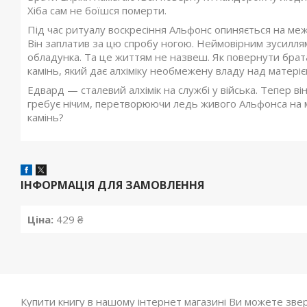
Хіба сам не боїшся померти.
Під час ритуалу воскресіння Альфонс опиняється на межі
Він заплатив за цю спробу ногою. Неймовірним зусилля
обладунка. Та це життям не назвеш. Як повернути брат
камінь, який дає алхіміку необмежену владу над матеріє
Едвард — сталевий алхімік на службі у війська. Тепер ві
гребує нічим, перетворюючи ледь живого Альфонса на 
камінь?
ІНФОРМАЦІЯ ДЛЯ ЗАМОВЛЕННЯ
Ціна:
429 ₴
Купити книгу в нашому інтернет магазині Ви можете зве