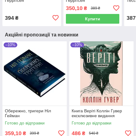
Ґеррітсен
Ґеррітсен
Тесс
350,10
₴
389 ₴
394
387
₴
Купити
Акційні пропозиції та новинки
–10%
–10%
Обережно, тригери Ніл
Книга Веріті Коллін Гувер
Ґейман
ексклюзивне видання
Готово до відправки
Готово до відправки
359,10
486
₴
₴
399 ₴
540 ₴