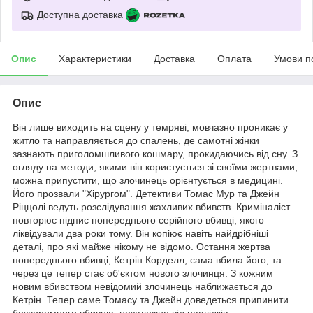
Доступна доставка
Опис
Характеристики
Доставка
Оплата
Умови п
Опис
Він лише виходить на сцену у темряві, мовчазно проникає у
житло та направляється до спалень, де самотні жінки
зазнають приголомшливого кошмару, прокидаючись від сну. З
огляду на методи, якими він користується зі своїми жертвами,
можна припустити, що злочинець орієнтується в медицині.
Його прозвали "Хірургом". Детективи Томас Мур та Джейн
Ріццолі ведуть розслідування жахливих вбивств. Криміналіст
повторює підпис попереднього серійного вбивці, якого
ліквідували два роки тому. Він копіює навіть найдрібніші
деталі, про які майже нікому не відомо. Остання жертва
попереднього вбивці, Кетрін Корделл, сама вбила його, та
через це тепер стає об'єктом нового злочинця. З кожним
новим вбивством невідомий злочинець наближається до
Кетрін. Тепер саме Томасу та Джейн доведеться припинити
безсоромного вбивцю, незалежно від наслідків.