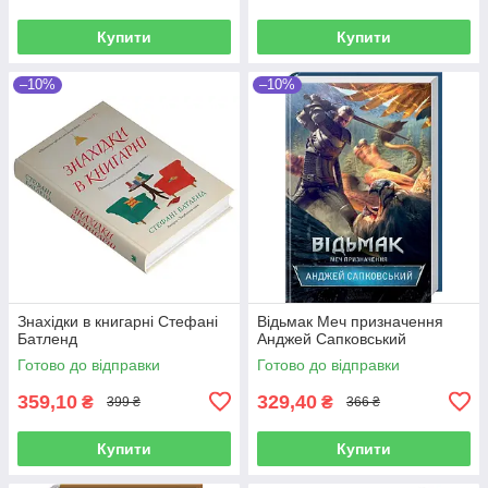
Купити
Купити
–10%
–10%
Знахідки в книгарні Стефані
Відьмак Меч призначення
Батленд
Анджей Сапковський
Готово до відправки
Готово до відправки
359,10
329,40
₴
₴
399 ₴
366 ₴
Купити
Купити