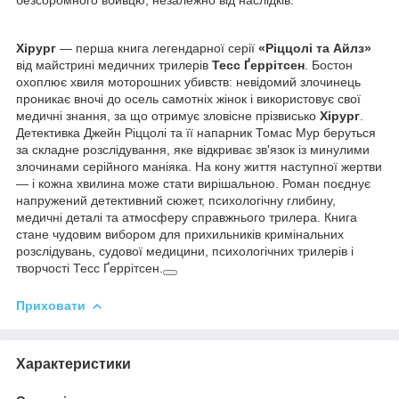
Хірург
— перша книга легендарної серії
«Ріццолі та Айлз»
від майстрині медичних трилерів
Тесс Ґеррітсен
. Бостон
охоплює хвиля моторошних убивств: невідомий злочинець
проникає вночі до осель самотніх жінок і використовує свої
медичні знання, за що отримує зловісне прізвисько
Хірург
.
Детективка Джейн Ріццолі та її напарник Томас Мур беруться
за складне розслідування, яке відкриває зв'язок із минулими
злочинами серійного маніяка. На кону життя наступної жертви
— і кожна хвилина може стати вирішальною. Роман поєднує
напружений детективний сюжет, психологічну глибину,
медичні деталі та атмосферу справжнього трилера. Книга
стане чудовим вибором для прихильників кримінальних
розслідувань, судової медицини, психологічних трилерів і
творчості Тесс Ґеррітсен.
Приховати
Характеристики