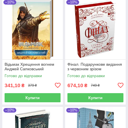
–10%
–10%
Відьмак Хрещення вогнем
Фінал. Подарункове видання
Анджей Сапковський
з червоним зрізом
Готово до відправки
Готово до відправки
341,10
674,10
₴
₴
379 ₴
749 ₴
Купити
Купити
–10%
–10%