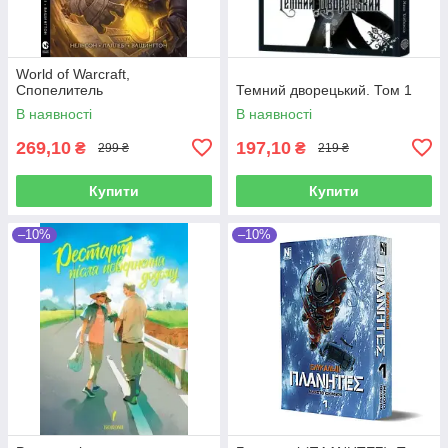
World of Warcraft,
Cпопелитель
Темний дворецький. Том 1
В наявності
В наявності
269,10
197,10
₴
₴
299 ₴
219 ₴
Купити
Купити
–10%
–10%