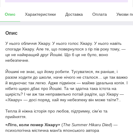
Опис
Характеристики
Доставка
Оплата
Умови п
Опис
У нього обличчя Хікару. У нього голос Хікару. У нього навіть
спогади Хікару. Але те, що повернулося з гір пів року тому, —
це не найкращий друг Йошікі. Що б це не було, воно
небезпечне.
Йошикі не знає, що йому робити. Тусуватися, як раніше, і
разом ходити до школи, наче нічого не сталося… це так важко
й водночас так легко. Адже підмінок — майже ідеальна копія. І
нібито щиро дбає про Йошікі. Та чи здатна така істота на
щирість? І чи аж так неправильно потай радіти, що Хікару —
«Хікару» — досі поряд, хай яку небезпеку він може таїти?..
Тепла й ніжна історія про любов, підтримку, сім’ю та
прийняття.
«Літо, коли помер Хікару»
(
The Summer Hikaru Died
) —
психологічна містична манґа японського автора