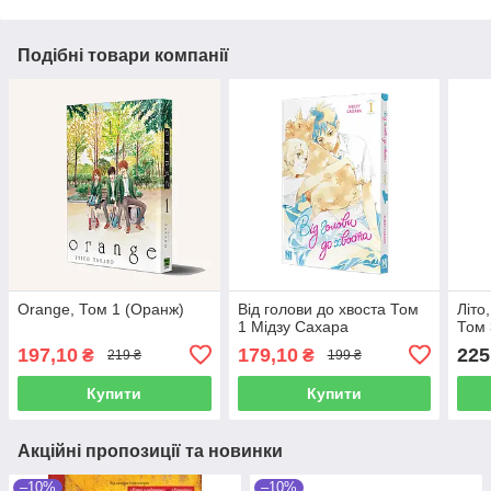
Подібні товари компанії
Orange, Том 1 (Оранж)
Від голови до хвоста Том
Літо
1 Мідзу Сахара
Том 
197,10
179,10
225
₴
₴
219 ₴
199 ₴
Купити
Купити
Акційні пропозиції та новинки
–10%
–10%