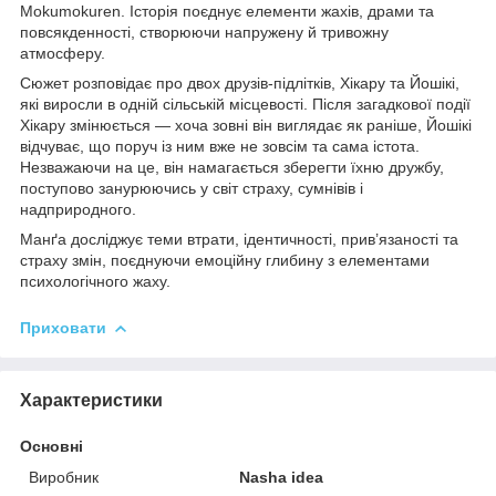
Mokumokuren. Історія поєднує елементи жахів, драми та
повсякденності, створюючи напружену й тривожну
атмосферу.
Сюжет розповідає про двох друзів-підлітків, Хікару та Йошікі,
які виросли в одній сільській місцевості. Після загадкової події
Хікару змінюється — хоча зовні він виглядає як раніше, Йошікі
відчуває, що поруч із ним вже не зовсім та сама істота.
Незважаючи на це, він намагається зберегти їхню дружбу,
поступово занурюючись у світ страху, сумнівів і
надприродного.
Манґа досліджує теми втрати, ідентичності, прив’язаності та
страху змін, поєднуючи емоційну глибину з елементами
психологічного жаху.
Приховати
Характеристики
Основні
Виробник
Nasha idea