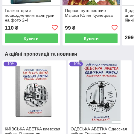
Гелікоптери з
Первое путешествие
Щоде
пошкодженням палітурки
Мышки Юлия Кузнецова
штан
на фото 2-4
Кінні
110
99
₴
₴
299
Купити
Купити
Акційні пропозиції та новинки
–10%
–10%
КИЇВСЬКА АБЕТКА киевская
ОДЕСЬКА АБЕТКА Одесская
азбука Олександр
азбука Олександр