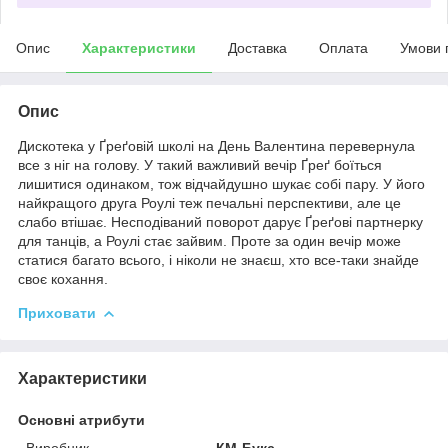
Опис
Характеристики
Доставка
Оплата
Умови 
Опис
Дискотека у Ґреґовій школі на День Валентина перевернула
все з ніг на голову. У такий важливий вечір Ґреґ боїться
лишитися одинаком, тож відчайдушно шукає собі пару. У його
найкращого друга Роулі теж печальні перспективи, але це
слабо втішає. Несподіваний поворот дарує Ґреґові партнерку
для танців, а Роулі стає зайвим. Проте за один вечір може
статися багато всього, і ніколи не знаєш, хто все-таки знайде
своє кохання.
Приховати
Характеристики
Основні атрибути
Виробник
КМ-Букс