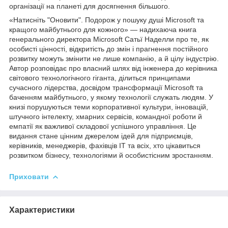
організації на планеті для досягнення більшого.
«Натисніть "Оновити". Подорож у пошуку душі Microsoft та
кращого майбутнього для кожного» — надихаюча книга
генерального директора Microsoft Сатьї Наделли про те, як
особисті цінності, відкритість до змін і прагнення постійного
розвитку можуть змінити не лише компанію, а й цілу індустрію.
Автор розповідає про власний шлях від інженера до керівника
світового технологічного гіганта, ділиться принципами
сучасного лідерства, досвідом трансформації Microsoft та
баченням майбутнього, у якому технології служать людям. У
книзі порушуються теми корпоративної культури, інновацій,
штучного інтелекту, хмарних сервісів, командної роботи й
емпатії як важливої складової успішного управління. Це
видання стане цінним джерелом ідей для підприємців,
керівників, менеджерів, фахівців ІТ та всіх, хто цікавиться
розвитком бізнесу, технологіями й особистісним зростанням.
Приховати
Характеристики