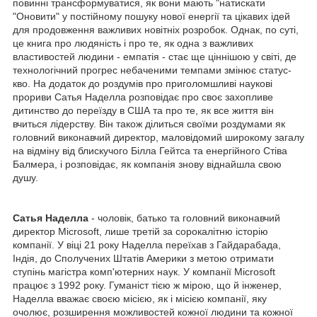
повинні трансформуватися, як вони мають "натискати
"Оновити" у постійному пошуку нової енергії та цікавих ідей
для продовження важливих новітніх розробок. Однак, по суті,
це книга про людяність і про те, як одна з важливих
властивостей людини - емпатія - стає ще ціннішою у світі, де
технологічний прогрес небаченими темпами змінює статус-
кво. На додаток до роздумів про приголомшливі наукові
прориви Сатья Наделла розповідає про своє захопливе
дитинство до переїзду в США та про те, як все життя він
вчиться лідерству. Він також ділиться своїми роздумами як
головний виконавчий директор, маловідомий широкому загалу
на відміну від блискучого Білла Гейтса та енергійного Стіва
Балмера, і розповідає, як компанія знову віднайшла свою
душу.
Сатья Наделла
- чоловік, батько та головний виконавчий
директор Microsoft, лише третій за сорокалітню історію
компанії. У віці 21 року Наделла переїхав з Гайдарабада,
Індія, до Сполучених Штатів Америки з метою отримати
ступінь магістра комп'ютерних наук. У компанії Microsoft
працює з 1992 року. Гуманіст тією ж мірою, що й інженер,
Наделла вважає своєю місією, як і місією компанії, яку
очолює, розширення можливостей кожної людини та кожної