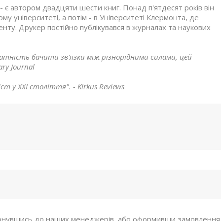
- є автором двадцяти шести книг. Понад п'ятдесят років він
у університеті, а потім - в Університеті Клермонта, де
нту. Друкер постійно публікувався в журналах та наукових
атність бачити зв'язки між різнорідними силами, цей
ry Journal
т у ХХІ століття". - Kirkus Reviews
рнувшись до наших менеджерів, або оформивши замовлення ч