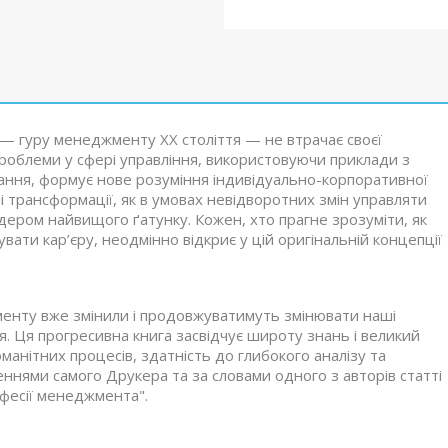
— гуру менеджменту XX століття — не втрачає своєї
ує проблеми у сфері управління, використовуючи приклади з
зання, формує нове розуміння індивідуально-корпоративної
 трансформації, як в умовах невідворотних змін управляти
ідером найвищого ґатунку. Кожен, хто прагне зрозуміти, як
ати кар’єру, неодмінно відкриє у цій оригінальній концепції
менту вже змінили і продовжуватимуть змінювати наші
я. Ця прогресивна книга засвідчує широту знань і великий
манітних процесів, здатність до глибокого аналізу та
еннями самого Друкера та за словами одного з авторів статті
офесії менеджмента".