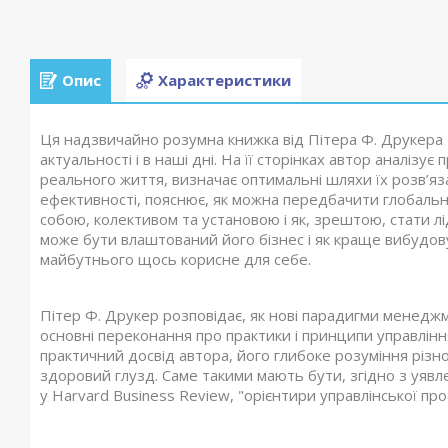
Опис
Характеристики
Ця надзвичайно розумна книжка від Пітера Ф. Друкера 
актуальності і в наші дні. На її сторінках автор аналіз
реального життя, визначає оптимальні шляхи їх розв’я
ефективності, пояснює, як можна передбачити глобальні
собою, колективом та установою і як, зрештою, стати л
може бути влаштований його бізнес і як краще вибудовув
майбутнього щось корисне для себе.
Пітер Ф. Друкер розповідає, як нові парадигми менедж
основні переконання про практики і принципи управлінн
практичний досвід автора, його глибоке розуміння різно
здоровий глузд. Саме такими мають бути, згідно з уявл
у Harvard Business Review, "орієнтири управлінської пр