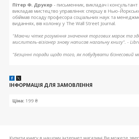
Пітер Ф. Друкер
- письменник, викладач і консультант 
викладав мистецтво управління: спершу в Нью-Йоркськом
обіймав посаду професора соціальних наук та менеджме
виданнях, вів колонку у The Wall Street Journal.
"Маючи чітке розуміння значення торгових марок та зд
мислитель-візіонер знову написав нагальну книгу". - Libra
"Безцінні поради щодо того, як побудувати бізнесовий міс
ІНФОРМАЦІЯ ДЛЯ ЗАМОВЛЕННЯ
Ціна:
199 ₴
Купити книгу в нашому інтернет магазині Ви можете зве