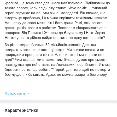
красива, ця тема стає для нього нав'язливою. Підійшовши до
такого порогу, коли сліди віку стають чітко помітні, головний
герой вирушає на пошуки вічної молодості. Він вважає, що
смерть це проблема, і її можна вирішити технічним шляхом.
На шляху до своєї мети, він і його дочка Ромі, якій всього
десять років, разом з роботом Пеппером відправляються в
подорож. Від Парижа і Женеви до Єрусалиму і Нью-Йорка.
Невже у нього дійсно вийде прожити не одну сотню років?
За рік помирає близько 59 мільйонів чоловік. Десятки
вмирають поки ви читаєте ці рядки. Ми звикли вважати це
природним процесом життя. Але, чи готові ми терпіти це і
далі? Чим старше ми стаємо, тим більше думає про смерть,
наші думки про неї стають нав'язливими і постійними. У книзі,
йдеться про те, що робить її герой, для того щоб не померти
безглуздо, як більшість. Адже, не можна вмирати без опору.
Приховати
Характеристики