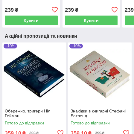
239
239
239
₴
₴
Купити
Купити
Акційні пропозиції та новинки
–10%
–10%
Обережно, тригери Ніл
Знахідки в книгарні Стефані
Ґейман
Батленд
Готово до відправки
Готово до відправки
359,10
359,10
₴
₴
399 ₴
399 ₴