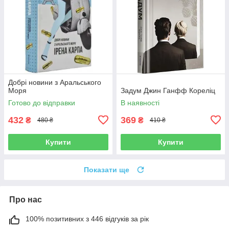
Добрі новини з Аральського
Моря
Задум Джин Ганфф Кореліц
Готово до відправки
В наявності
432
369
₴
₴
480 ₴
410 ₴
Купити
Купити
Показати ще
Про нас
100% позитивних з 446 відгуків за рік