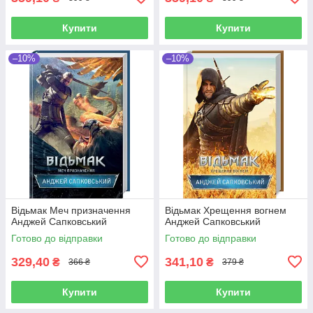
Купити
Купити
–10%
–10%
Відьмак Меч призначення
Відьмак Хрещення вогнем
Анджей Сапковський
Анджей Сапковський
Готово до відправки
Готово до відправки
329,40
341,10
₴
₴
366 ₴
379 ₴
Купити
Купити