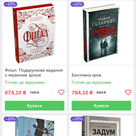
–10%
–10%
Фінал. Подарункове видання
з червоним зрізом
Бентежна кров
Готово до відправки
Готово до відправки
674,10
764,10
₴
₴
749 ₴
849 ₴
Купити
Купити
–10%
–10%