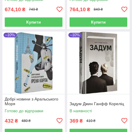
674,10
764,10
₴
₴
749 ₴
849 ₴
Купити
Купити
–10%
–10%
Добрі новини з Аральського
Моря
Задум Джин Ганфф Кореліц
Готово до відправки
В наявності
432
369
₴
₴
480 ₴
410 ₴