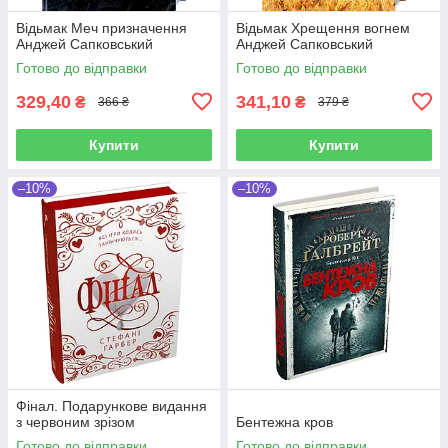
Відьмак Меч призначення
Відьмак Хрещення вогнем
Анджей Сапковський
Анджей Сапковський
Готово до відправки
Готово до відправки
329,40
341,10
₴
₴
366 ₴
379 ₴
Купити
Купити
–10%
–10%
Фінал. Подарункове видання
з червоним зрізом
Бентежна кров
Готово до відправки
Готово до відправки