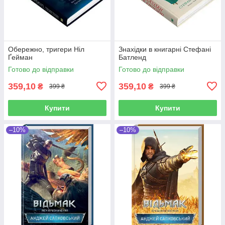
Обережно, тригери Ніл
Знахідки в книгарні Стефані
Ґейман
Батленд
Готово до відправки
Готово до відправки
359,10
359,10
₴
₴
399 ₴
399 ₴
Купити
Купити
–10%
–10%