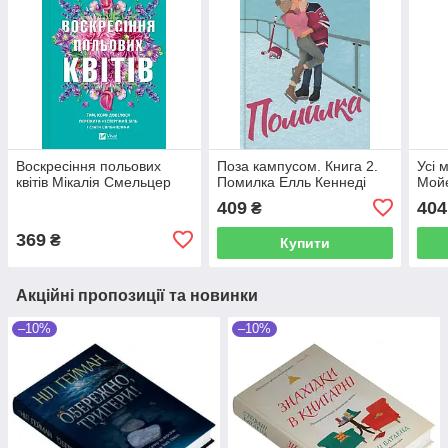
Воскресіння польових
Поза кампусом. Книга 2.
Усі 
квітів Мікалія Смельцер
Помилка Елль Кеннеді
Мой
409
404
₴
369
₴
Купити
Акційні пропозиції та новинки
–10%
–10%