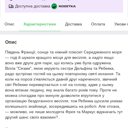
Доступна доставка
Опис
Характеристики
Доставка
Оплата
Умови 
Опис
Південь Франції, сонце та ніжний плюскіт Середземного моря
— годі й шукати кращого місця для весілля, а надто якщо
воно вже друге для пари, що колись уже була одружена.
Вілла "Сезам", якою керують сестри Дельфіна та Ребекка,
радо зустрічає гостей на цьому повторному святі кохання. Та
коли на порозі з'являється давній друг нареченого, звичний
світ Ребекки перевертається з ніг на голову, адже у ньому
вона впізнає людину, яку знала багато років тому. Проте не
можна спогадам про минуле дозволити втрутитися у
організацію бездоганного весілля, тож Ребекка щосили уникає
колишнього знайомця, зосередившись на роботі. Але хтозна,
— можливо, не лише молодята Фрея та Маркус відзначать тут
другий шанс своїх взаємин?..