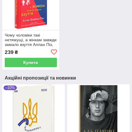
Чому чоловіки такі
нетямущі, а жінкам завжди
замало взуття Аллан Піз,
Барбара Піз
239
₴
Купити
Акційні пропозиції та новинки
–10%