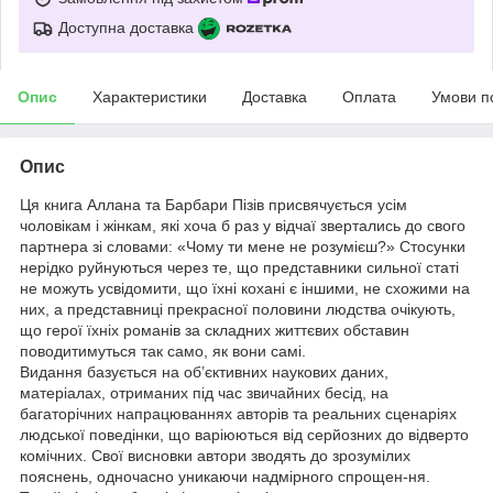
Доступна доставка
Опис
Характеристики
Доставка
Оплата
Умови п
Опис
Ця книга Аллана та Барбари Пізів присвячується усім
чоловікам і жінкам, які хоча б раз у відчаї звертались до свого
партнера зі словами: «Чому ти мене не розумієш?» Стосунки
нерідко руйнуються через те, що представники сильної статі
не можуть усвідомити, що їхні кохані є іншими, не схожими на
них, а представниці прекрасної половини людства очікують,
що герої їхніх романів за складних життєвих обставин
поводитимуться так само, як вони самі.
Видання базується на об’єктивних наукових даних,
матеріалах, отриманих під час звичайних бесід, на
багаторічних напрацюваннях авторів та реальних сценаріях
людської поведінки, що варіюються від серйозних до відверто
комічних. Свої висновки автори зводять до зрозумілих
пояснень, одночасно уникаючи надмірного спрощен-ня.