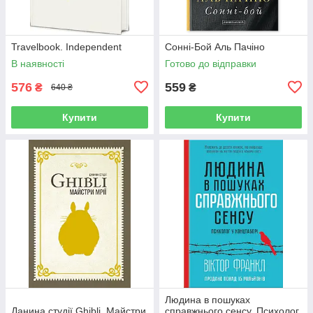
Travelbook. Independent
Сонні-Бой Аль Пачіно
В наявності
Готово до відправки
576
559
₴
₴
640 ₴
Купити
Купити
Людина в пошуках
Данина студії Ghibli. Майстри
справжнього сенсу. Психолог