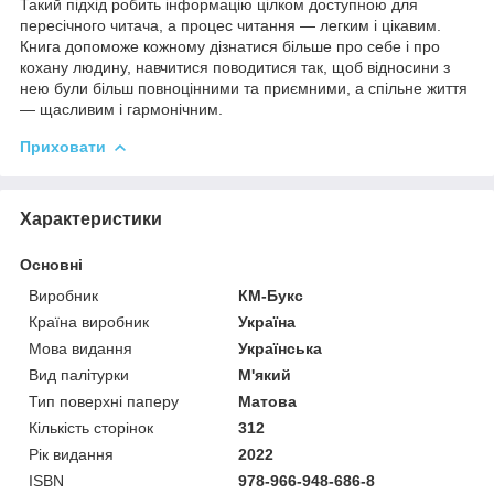
Такий підхід робить інформацію цілком доступною для
пересічного читача, а процес читання — легким і цікавим.
Книга допоможе кожному дізнатися більше про себе і про
кохану людину, навчитися поводитися так, щоб відносини з
нею були більш повноцінними та приємними, а спільне життя
— щасливим і гармонічним.
Приховати
Характеристики
Основні
Виробник
КМ-Букс
Країна виробник
Україна
Мова видання
Українська
Вид палітурки
М'який
Тип поверхні паперу
Матова
Кількість сторінок
312
Рік видання
2022
ISBN
978-966-948-686-8