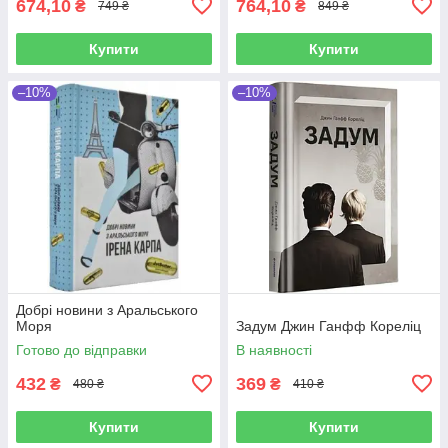
674,10
764,10
₴
₴
749 ₴
849 ₴
Купити
Купити
–10%
–10%
Добрі новини з Аральського
Моря
Задум Джин Ганфф Кореліц
Готово до відправки
В наявності
432
369
₴
₴
480 ₴
410 ₴
Купити
Купити