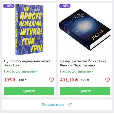
–10%
–10%
Ну просто нереальна штука!
Лазар. Детектив Йона Лінна.
Хенк Грін
Книга 7 Ларс Кеплер
Готово до відправки
Готово до відправки
135
431,10
₴
₴
150 ₴
479 ₴
Купити
Купити
Показати ще