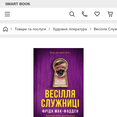
SMART BOOK
Товари та послуги
Художня література
Весілля Служ