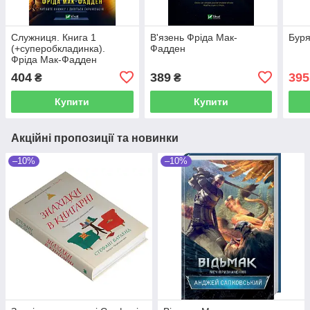
Служниця. Книга 1
В'язень Фріда Мак-
Буря
(+суперобкладинка).
Фадден
Фріда Мак-Фадден
404
389
395
₴
₴
Купити
Купити
Акційні пропозиції та новинки
–10%
–10%