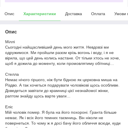
Опис
Характеристики
Доставка
Оплата
Умови 
Опис
Міллі
Сьогодні найщасливіший день мого життя. Невдовзі ми
одружимося. Ми пройшли разом крізь вогонь і воду, і я не
вірила, що цей день колись настане. От тільки хтось не хоче,
щоб я дожила до моменту, коли промовлятиму обітниці…
Стелла
Немає нічого гіршого, ніж бути бідною як церковна миша на
Різдво. А так хочеться подарувати чоловікові щось особливе.
Доведеться завітати до крамниці цієї незнайомої жінки,
раптом знайду щось варте уваги…
Еліс
Мій чоловік помер. Я була на його похороні. Ґранта більше
немає. Як і всіх його темних таємниць. Він ніколи не
повернеться. То чому ж я досі бачу його обличчя всюди, куди