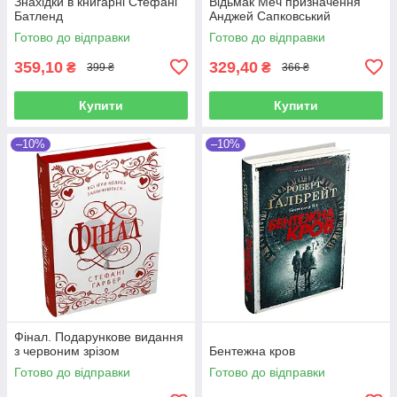
Знахідки в книгарні Стефані
Відьмак Меч призначення
Батленд
Анджей Сапковський
Готово до відправки
Готово до відправки
359,10
329,40
₴
₴
399 ₴
366 ₴
Купити
Купити
–10%
–10%
Фінал. Подарункове видання
з червоним зрізом
Бентежна кров
Готово до відправки
Готово до відправки