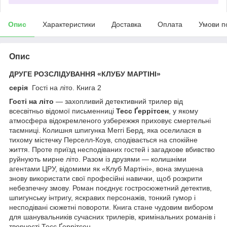
Опис
Характеристики
Доставка
Оплата
Умови п
Опис
ДРУГЕ РОЗСЛІДУВАННЯ «КЛУБУ МАРТІНІ»
серія
Гості на літо. Книга 2
Гості на літо
— захопливий детективний трилер від
всесвітньо відомої письменниці
Тесс Ґеррітсен
, у якому
атмосфера відокремленого узбережжя приховує смертельні
таємниці. Колишня шпигунка Меггі Берд, яка оселилася в
тихому містечку Перселл-Коув, сподівається на спокійне
життя. Проте приїзд несподіваних гостей і загадкове вбивство
руйнують мирне літо. Разом із друзями — колишніми
агентами ЦРУ, відомими як «Клуб Мартіні», вона змушена
знову використати свої професійні навички, щоб розкрити
небезпечну змову. Роман поєднує гостросюжетний детектив,
шпигунську інтригу, яскравих персонажів, тонкий гумор і
несподівані сюжетні повороти. Книга стане чудовим вибором
для шанувальників сучасних трилерів, кримінальних романів і
творчості Тесс Ґеррітсен.