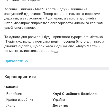
Колишні шпигуни - Меґґі Вілл та її друзі - вийшли на
заслужений відпочинок. Тепер вони стежать не за ворогами
держави, а за ластівками й дятлами, а замість зустрічей у
штаб-квартирах збираються обговорювати книжки за келихом
улюбленого напою.
Та одного дня розмірені будні привітного курортного містечка
П’юріті сколихнула нечувана подія: посеред білого дня зникла
дівчинка-підліток, що приїхала сюди на літо. «Клуб Мартіні»
не може залишатись осторонь.
Приховати
Характеристики
Основні
Виробник
Клуб Сімейного Дозвілля
Країна виробник
Україна
Жанр
Детектив