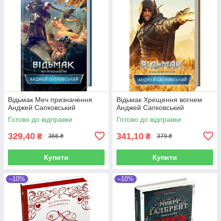
Відьмак Меч призначення
Відьмак Хрещення вогнем
Анджей Сапковський
Анджей Сапковський
Готово до відправки
Готово до відправки
329,40
341,10
₴
₴
366 ₴
379 ₴
Купити
Купити
–10%
–10%