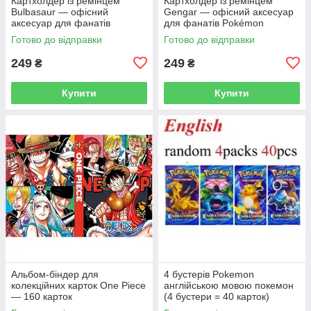
Картхолдер із ремінцем
Картхолдер із ремінцем
Bulbasaur — офісний
Gengar — офісний аксесуар
аксесуар для фанатів
для фанатів Pokémon
Pokémon
Готово до відправки
Готово до відправки
249
249
₴
₴
Купити
Купити
Альбом-біндер для
4 бустерів Pokemon
колекційних карток One Piece
англійською мовою покемон
— 160 карток
(4 бустери = 40 карток)