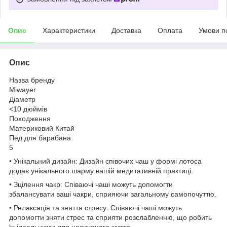
Опис
Характеристики
Доставка
Оплата
Умови п
Опис
Назва бренду
Miwayer
Діаметр
<10 дюймів
Походження
Материковий Китай
Пед для барабана
5
• Унікальний дизайн: Дизайн співочих чаш у формі лотоса
додає унікального шарму вашій медитативній практиці.
• Зцілення чакр: Співаючі чаші можуть допомогти
збалансувати ваші чакри, сприяючи загальному самопочуттю.
• Релаксація та зняття стресу: Співаючі чаші можуть
допомогти зняти стрес та сприяти розслабленню, що робить
їх ідеальними для насиченого життя.