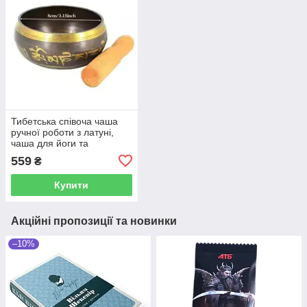
Тибетська співоча чаша
ручної роботи з латуні,
чаша для йоги та
медитації для звукового
559
₴
зцілення та зняття стресу
8 см
Купити
Акційні пропозиції та новинки
–10%