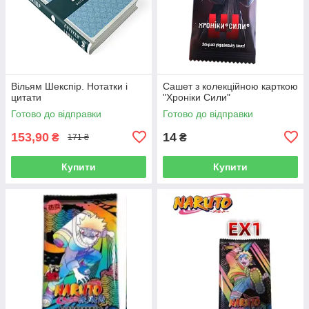
Вільям Шекспір. Нотатки і
Сашет з колекційною карткою
цитати
"Хроніки Сили"
Готово до відправки
Готово до відправки
153,90
14
₴
₴
171 ₴
Купити
Купити