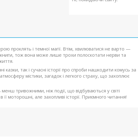
ерою проклять і темної магії. Втім, хвилюватися не варто —
х книги, тож вона може лише трохи полоскотати нерви та
життя.
і казки, так і сучасні історії про спроби нашкодити комусь за
атмосферу містики, загадок і легкого страху, що захоплює
ть менш тривожними, ніж події, що відбуваються у світі
 її моторошні, але захопливі історії. Приємного читання!