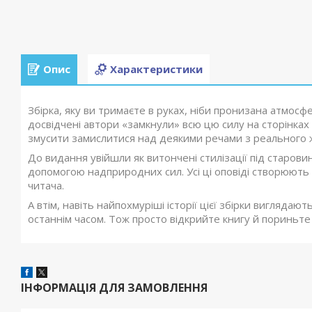
Опис
Характеристики
Збірка, яку ви тримаєте в руках, ніби пронизана атмосф
досвідчені автори «замкнули» всю цю силу на сторінка
змусити замислитися над деякими речами з реального 
До видання увійшли як витончені стилізації під старовинн
допомогою надприродних сил. Усі ці оповіді створюють 
читача.
А втім, навіть найпохмуріші історії цієї збірки виглядаю
останнім часом. Тож просто відкрийте книгу й пориньте в
ІНФОРМАЦІЯ ДЛЯ ЗАМОВЛЕННЯ