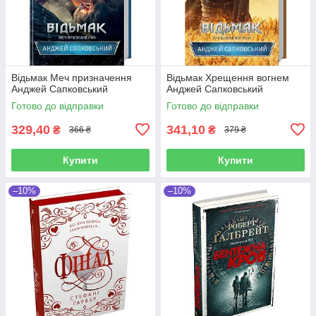
Відьмак Меч призначення
Відьмак Хрещення вогнем
Анджей Сапковський
Анджей Сапковський
Готово до відправки
Готово до відправки
329,40
341,10
₴
₴
366 ₴
379 ₴
Купити
Купити
–10%
–10%