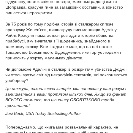
віддушину, ковток свіжого повітря, маленькі радощі життя.
Щоправда, красуня гине за загадкових обставин, а вбивство
лишається нерозкритим.
За 75 років по тому подібна історія зі сталкером спіткає
правнучку Женев’єви, пишногруду письменницю Аделіну
Рейлі. Красуня намагається розгадати історію вбивства
прабабусі, яку вичитала з її щоденника, знайденого в
таємному сховку. Втім і гадки не має, що на неї полює
Товариство Всесвітнього Відродження, яке торгує людьми і
приносить у жертву маленьких дівчаток.
Чи допоможе Аделіні її сталкер із розкриттям убивства Джіджі і
чи хтось врятує світ від некрофілів-сектантів, які поклоняються
уроборосу?
Це похмура, захоплююча історія, яка заповзає у ваш розум і
залишається з вами протягом кількох днів. Якщо ви фанат
ВСЬОГО темного, то цю книгу ОБОВ’ЯЗКОВО треба
прочитати!
Josi Beck, USA Today Bestselling Author
Попереджаємо, що книга має розважальний характер, не
пропагує і не виправдовує зазначені в ній злочини та