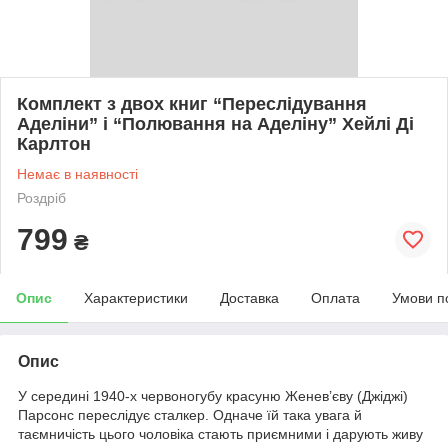
Комплект з двох книг “Переслідування
Аделіни” і “Полювання на Аделіну” Хейлі Ді
Карлтон
Немає в наявності
Роздріб
799
₴
Опис
Характеристики
Доставка
Оплата
Умови п
Опис
У середині 1940-х червоногубу красуню Женев’єву (Джіджі)
Парсонс переслідує сталкер. Одначе їй така увага й
таємничість цього чоловіка стають приємними і дарують живу