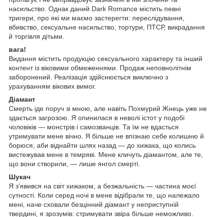
насильство. Однак даний Dark Romance містить певні
тригери, про які ми маємо застерегти: переслідування,
вбивство, сексуальне насильство, тортури, ПТСР, викрадання
й торгівля дітьми.
вага!
Видання містить продукцію сексуального характеру та інший
контент із віковими обмеженнями. Продаж неповнолітнім
заборонений. Реалізація здійснюється виключно з
урахуванням вікових вимог.
Діамант
Смерть іде поруч зі мною, але навіть Похмурий Жнець уже не
здається загрозою. Я опинилася в неволі істот у подобі
чоловіків — монстрів і самозванців. Та їм не вдасться
утримувати мене вічно. Я більше не впізнаю себе колишню й
борюся, аби віднайти шлях назад — до хижака, що колись
вистежував мене в темряві. Мене кличуть діамантом, але те,
що вони створили, — лише янгол смерті.
Шукач
Я з’явився на світ хижаком, а безжальність — частина моєї
сутності. Коли серед ночі в мене відібрали те, що належало
мені, наче сховали безцінний діамант у неприступній
твердині, я зрозумів: стримувати звіра більше неможливо.