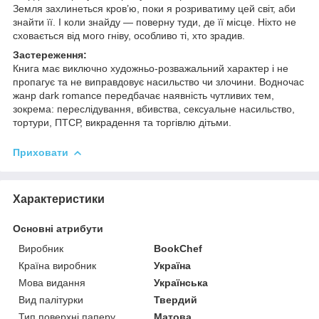
Земля захлинеться кров’ю, поки я розриватиму цей світ, аби
знайти її. І коли знайду — поверну туди, де її місце. Ніхто не
сховається від мого гніву, особливо ті, хто зрадив.
Застереження:
Книга має виключно художньо-розважальний характер і не
пропагує та не виправдовує насильство чи злочини. Водночас
жанр dark romance передбачає наявність чутливих тем,
зокрема: переслідування, вбивства, сексуальне насильство,
тортури, ПТСР, викрадення та торгівлю дітьми.
Приховати
Характеристики
Основні атрибути
Виробник
BookChef
Країна виробник
Україна
Мова видання
Українська
Вид палітурки
Твердий
Тип поверхні паперу
Матова