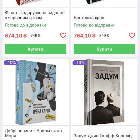
Фінал. Подарункове видання
з червоним зрізом
Бентежна кров
Готово до відправки
Готово до відправки
674,10
764,10
₴
₴
749 ₴
849 ₴
Купити
Купити
–10%
–10%
Добрі новини з Аральського
Моря
Задум Джин Ганфф Кореліц