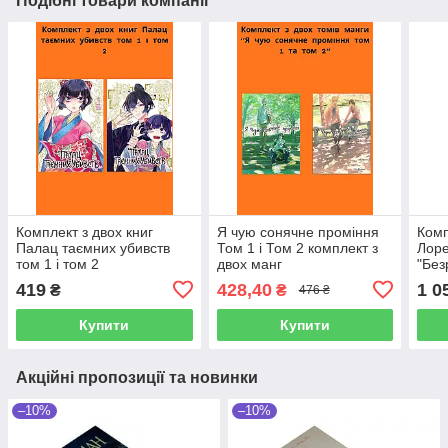
Подібні товари компанії
Комплект з двох книг
Я чую сонячне проміння
Комп
Палац таємних убивств
Том 1 і Том 2 комплект з
Лоре
том 1 і том 2
двох манг
"Без
419
428,40
1 0
₴
₴
476 ₴
Купити
Купити
Акційні пропозиції та новинки
–10%
–10%