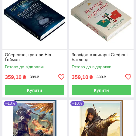
Обережно, тригери Ніл
Знахідки в книгарні Стефані
Ґейман
Батленд
Готово до відправки
Готово до відправки
359,10
359,10
₴
₴
399 ₴
399 ₴
Купити
Купити
–10%
–10%