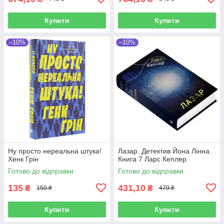
Купити
Купити
–10%
–10%
Ну просто нереальна штука!
Лазар. Детектив Йона Лінна.
Хенк Грін
Книга 7 Ларс Кеплер
Готово до відправки
Готово до відправки
135
431,10
₴
₴
150 ₴
479 ₴
Купити
Купити