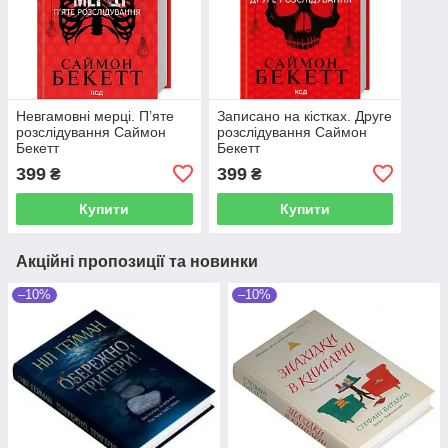
Невгамовні мерці. П’яте
Записано на кістках. Друге
розслідування Саймон
розслідування Саймон
Бекетт
Бекетт
399
399
₴
₴
Купити
Купити
Акційні пропозиції та новинки
–10%
–10%