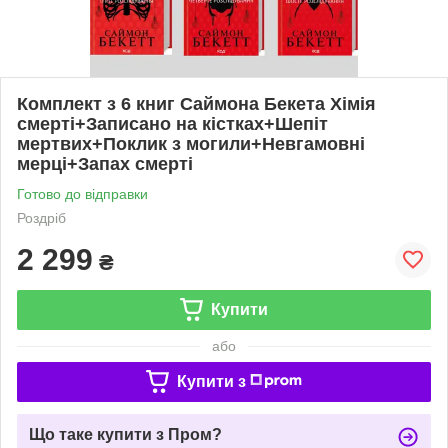
Комплект з 6 книг Саймона Бекета Хімія
смерті+Записано на кістках+Шепіт
мертвих+Поклик з могили+Невгамовні
мерці+Запах смерті
Готово до відправки
Роздріб
2 299
₴
Купити
або
Купити з
Що таке купити з Пром?