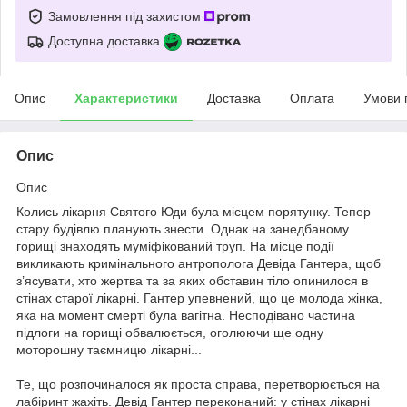
Замовлення під захистом
Доступна доставка
Опис
Характеристики
Доставка
Оплата
Умови 
Опис
Опис
Колись лікарня Святого Юди була місцем порятунку. Тепер
стару будівлю планують знести. Однак на занедбаному
горищі знаходять муміфікований труп. На місце події
викликають кримінального антрополога Девіда Гантера, щоб
з’ясувати, хто жертва та за яких обставин тіло опинилося в
стінах старої лікарні. Гантер упевнений, що це молода жінка,
яка на момент смерті була вагітна. Несподівано частина
підлоги на горищі обвалюється, оголюючи ще одну
моторошну таємницю лікарні...
Те, що розпочиналося як проста справа, перетворюється на
лабіринт жахіть. Девід Гантер переконаний: у стінах лікарні