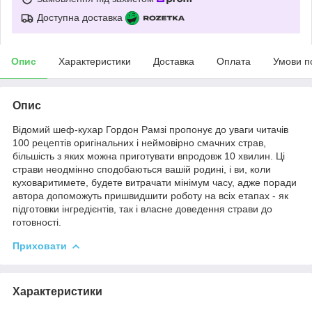
Доступна доставка
Опис
Характеристики
Доставка
Оплата
Умови п
Опис
Відомий шеф-кухар Гордон Рамзі пропонує до уваги читачів
100 рецептів оригінальних і неймовірно смачних страв,
більшість з яких можна приготувати впродовж 10 хвилин. Ці
страви неодмінно сподобаються вашій родині, і ви, коли
куховаритимете, будете витрачати мінімум часу, адже поради
автора допоможуть пришвидшити роботу на всіх етапах - як
підготовки інгредієнтів, так і власне доведення страви до
готовності.
Приховати
Характеристики