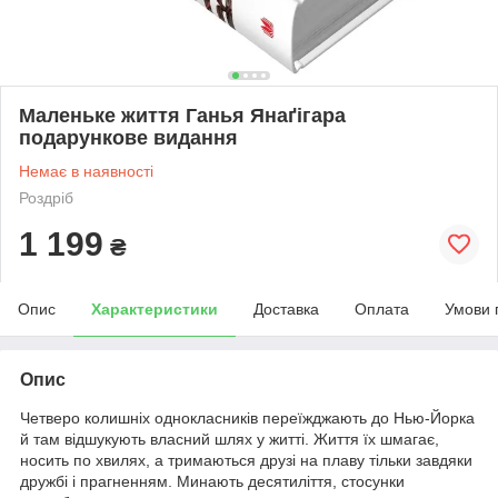
Маленьке життя Ганья Янаґігара
подарункове видання
Немає в наявності
Роздріб
1 199
₴
Опис
Характеристики
Доставка
Оплата
Умови 
Опис
Четверо колишніх однокласників переїжджають до Нью-Йорка
й там відшукують власний шлях у житті. Життя їх шмагає,
носить по хвилях, а тримаються друзі на плаву тільки завдяки
дружбі і прагненням. Минають десятиліття, стосунки