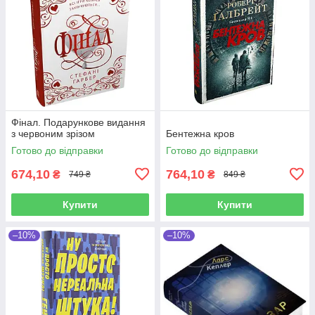
Фінал. Подарункове видання
з червоним зрізом
Бентежна кров
Готово до відправки
Готово до відправки
674,10
764,10
₴
₴
749 ₴
849 ₴
Купити
Купити
–10%
–10%