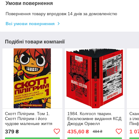
Умови повернення
Повернення товару впродовж 14 днів за домовленістю
Всі умови повернення
Подібні товари компанії
Скотт Пілігрим. Том 1.
1984. Колгосп тварин.
Скан
Скотт Пілігрим і його
Ексклюзивне видання КСД
з іл
чудове маленьке життя
Джордж Орвелл
Пін
Брайан Лі О'Меллі
379
435,60
1 0
₴
₴
484 ₴