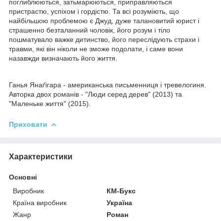
поглиблюються, затьмарюються, приправляються
пристрастю, успіхом і гордістю. Та всі розуміють, що
найбільшою проблемою є Джуд, дуже талановитий юрист і
страшенно безталанний чоловік, його розум і тіло
пошматувало важке дитинство, його переслідують страхи і
травми, які він ніколи не зможе подолати, і саме вони
назавжди визначають його життя.
Ганья Янаґігара - американська письменниця і тревелогиня.
Авторка двох романів - "Люди серед дерев" (2013) та
"Маленьке життя" (2015).
Приховати
Характеристики
Основні
Виробник
КМ-Букс
Країна виробник
Україна
Жанр
Роман