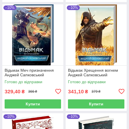
–10%
–10%
Відьмак Меч призначення
Відьмак Хрещення вогнем
Анджей Сапковський
Анджей Сапковський
Готово до відправки
Готово до відправки
329,40
341,10
₴
₴
366 ₴
379 ₴
Купити
Купити
–10%
–10%