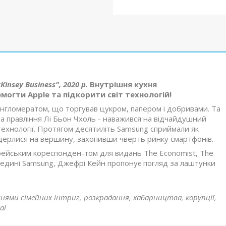
insey Business", 2020 р.
Внутрішня кухня
могти Apple та підкорити світ технологій!
онгломератом, що торгував цукром, папером і добривами. Та
ва правління Лі Бьон Чхоль - наважився на відчайдушний
технології. Протягом десятиліть Samsung сприймали як
 видерлися на вершину, захопивши чверть ринку смартфонів.
рейським кореспонден-том для видань The Economist, The
всередині Samsung, Джефрі Кейн пропонує погляд за лаштунки
ми сімейних інтриг, розкрадання, хабарництва, корупції,
al