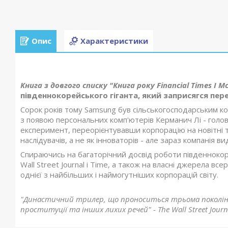
Опис
Характеристики
Книга з довгого списку "Книга року Financial Times I McK
південнокорейського гіганта, який заприсягся пере
Сорок років тому Samsung був сільськогосподарським к
з появою персональних комп'ютерів Керманич Лі - голо
експеримент, переорієнтувавши корпорацію на новітні 
наслідувачів, а не як інноваторів - але зараз компанія
Спираючись на багаторічний досвід роботи південноко
Wall Street Journal і Time, а також на власні джерела 
однієї з найбільших і наймогутніших корпорацій світу.
"Династичний трилер, що проноситься трьома покоління
проституції та інших лихих речей" - The Wall Street Journ