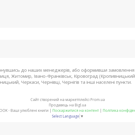
рнувшись до наших менеджерів, або оформивши замовлення ч
Вінниця, Житомир, Івано-Франківськ, Кіровоград (Кропивницьки
ицький, Черкаси, Чернівці, Чернігів та інші населені пункти.
Сайт створений на маркетплейсі
Prom.ua
Продавець на Bigl.ua
SMART BOOK - Ваші улюблені книги |
Поскаржитися на контент
|
Політика конфіде
Select Language
▼