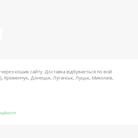
ерез кошик сайту. Доставка відбуваеться по всій
й), Кременчук, Донецьк, Луганськ, Луцьк, Миколаїв,
нційності