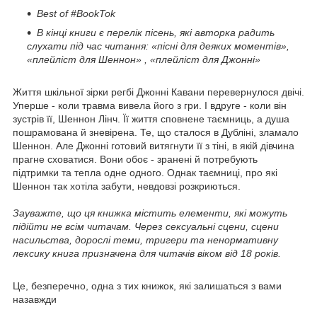
Best of #BookTok
В кінці книги є перелік пісень, які авторка радить
слухати під час читання: «пісні для деяких моментів»,
«плейліст для Шеннон» , «плейліст для Джонні»
Життя шкільної зірки регбі Джонні Кавани перевернулося двічі.
Уперше - коли травма вивела його з гри. І вдруге - коли він
зустрів її, Шеннон Лінч. Її життя сповнене таємниць, а душа
пошрамована й зневірена. Те, що сталося в Дубліні, зламало
Шеннон. Але Джонні готовий витягнути її з тіні, в якій дівчина
прагне сховатися. Вони обоє - зранені й потребують
підтримки та тепла одне одного. Однак таємниці, про які
Шеннон так хотіла забути, невдовзі розкриються.
Зауважте, що ця книжка містить елементи, які можуть
підійти не всім читачам. Через сексуальні сцени, сцени
насильства, дорослі теми, тригери та ненормативну
лексику книга призначена для читачів віком від 18 років.
Це, безперечно, одна з тих книжок, які залишаться з вами
назавжди