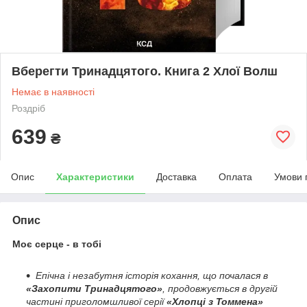
Вберегти Тринадцятого. Книга 2 Хлої Волш
Немає в наявності
Роздріб
639
₴
Опис
Характеристики
Доставка
Оплата
Умови 
Опис
Моє серце - в тобі
Епічна і незабутня історія кохання, що почалася в
«Захопити Тринадцятого
»
, продовжується в другій
частині приголомшливої серії
«Хлопці з Томмена»