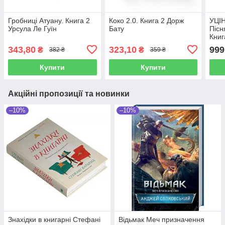
Гробниці Атуану. Книга 2
Коко 2.0. Книга 2 Дорж
УЦІН
Урсула Ле Гуїн
Бату
Пісн
Книг
нез
343,80
323,10
999
₴
₴
382 ₴
359 ₴
на ф
Купити
Купити
Акційні пропозиції та новинки
–10%
–10%
Знахідки в книгарні Стефані
Відьмак Меч призначення