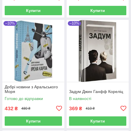
Купити
Купити
–10%
–10%
Добрі новини з Аральського
Моря
Задум Джин Ганфф Кореліц
Готово до відправки
В наявності
432
369
₴
₴
480 ₴
410 ₴
Купити
Купити