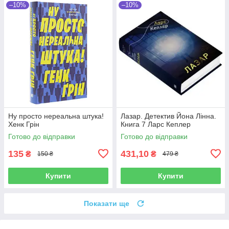
–10%
–10%
Ну просто нереальна штука!
Лазар. Детектив Йона Лінна.
Хенк Грін
Книга 7 Ларс Кеплер
Готово до відправки
Готово до відправки
135
431,10
₴
₴
150 ₴
479 ₴
Купити
Купити
Показати ще