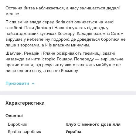
Остання битва наближається, а часу залишається дедалі
менше.
Після зміни влади серед богів світ опиняється на межі
загибелі. Поки Далінар і Навані шукають відповідь у
найзагадковіших куточках Космеру, Каладін разом із Сетом
вирушає у небезпечну подорож, де доведеться боротися не
лише з ворогами, а й із власним минулим.
Шаллан, Ренарін і Рлайн розкривають таємниці, здатні
назавжди змінити історію Рошару. Попереду — вирішальне
протистояння, від результату якого залежить майбутнє не
лише одного світу, а всього Космеру.
Приховати
Характеристики
Основні
Виробник
Клуб Сімейного Дозвілля
Країна виробник
Україна