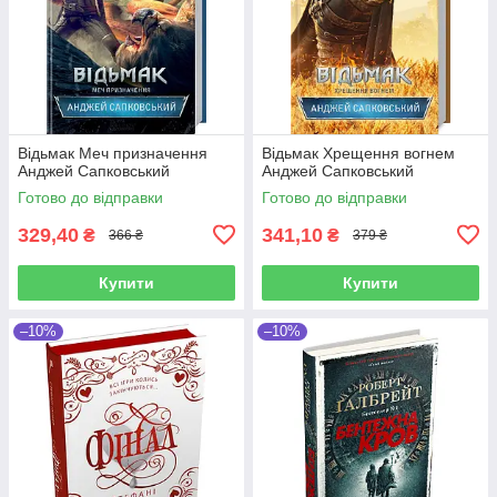
Відьмак Меч призначення
Відьмак Хрещення вогнем
Анджей Сапковський
Анджей Сапковський
Готово до відправки
Готово до відправки
329,40
341,10
₴
₴
366 ₴
379 ₴
Купити
Купити
–10%
–10%