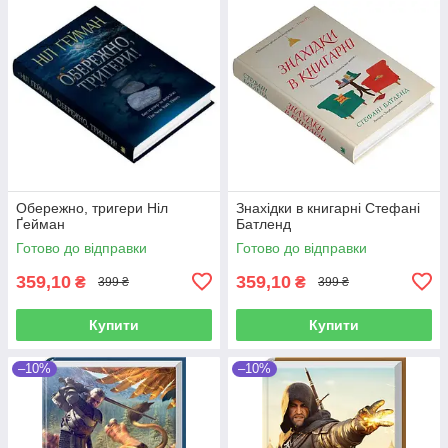
Обережно, тригери Ніл
Знахідки в книгарні Стефані
Ґейман
Батленд
Готово до відправки
Готово до відправки
359,10
359,10
₴
₴
399 ₴
399 ₴
Купити
Купити
–10%
–10%