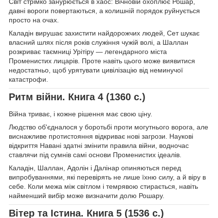
Світ стрімко занурюється в хаос: Вічновій охоплює Рошар,
давні вороги повертаються, а колишній порядок руйнується
просто на очах.
Каладін вирушає захистити найдорожчих людей, Сет шукає
власний шлях після років служіння чужій волі, а Шаллан
розкриває таємниці Урітіру — легендарного міста
Променистих лицарів. Проте навіть цього може виявитися
недостатньо, щоб урятувати цивілізацію від неминучої
катастрофи.
Ритм війни. Книга 4 (1360 с.)
Війна триває, і кожне рішення має свою ціну.
Людство об'єдналося у боротьбі проти могутнього ворога, але
виснажливе протистояння відкриває нові загрози. Наукові
відкриття Навані здатні змінити правила війни, водночас
ставлячи під сумнів самі основи Променистих ідеалів.
Каладін, Шаллан, Адолін і Далінар опиняються перед
випробуваннями, які перевірять не лише їхню силу, а й віру в
себе. Коли межа між світлом і темрявою стирається, навіть
найменший вибір може визначити долю Рошару.
Вітер та Істина. Книга 5 (1536 с.)