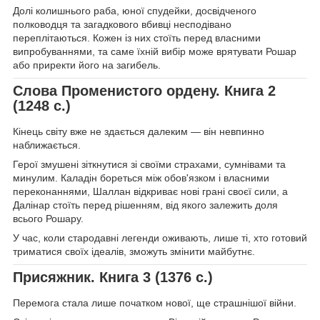
Долі колишнього раба, юної спудейки, досвідченого
полководця та загадкового вбивці несподівано
переплітаються. Кожен із них стоїть перед власними
випробуваннями, та саме їхній вибір може врятувати Рошар
або приректи його на загибель.
Слова Променистого ордену. Книга 2
(1248 с.)
Кінець світу вже не здається далеким — він невпинно
наближається.
Герої змушені зіткнутися зі своїми страхами, сумнівами та
минулим. Каладін бореться між обов'язком і власними
переконаннями, Шаллан відкриває нові грані своєї сили, а
Далінар стоїть перед рішенням, від якого залежить доля
всього Рошару.
У час, коли стародавні легенди оживають, лише ті, хто готовий
триматися своїх ідеалів, зможуть змінити майбутнє.
Присяжник. Книга 3 (1376 с.)
Перемога стала лише початком нової, ще страшнішої війни.