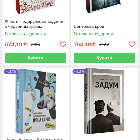
Фінал. Подарункове видання
з червоним зрізом
Бентежна кров
Готово до відправки
Готово до відправки
674,10
764,10
₴
₴
749 ₴
849 ₴
Купити
Купити
–10%
–10%
Добрі новини з Аральського