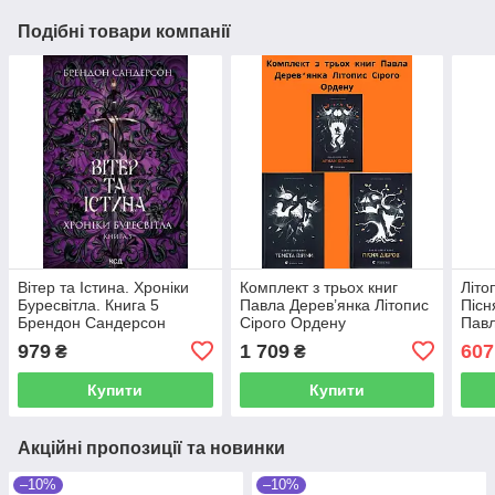
Подібні товари компанії
Вітер та Істина. Хроніки
Комплект з трьох книг
Літо
Буресвітла. Книга 5
Павла Дерев’янка Літопис
Пісн
Брендон Сандерсон
Сірого Ордену
Павл
979
1 709
607
₴
₴
Купити
Купити
Акційні пропозиції та новинки
–10%
–10%