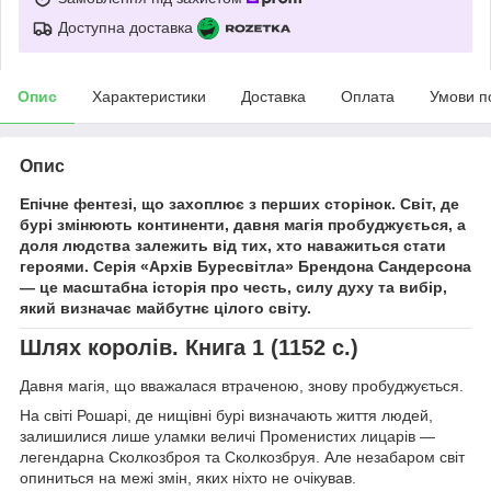
Доступна доставка
Опис
Характеристики
Доставка
Оплата
Умови п
Опис
Епічне фентезі, що захоплює з перших сторінок. Світ, де
бурі змінюють континенти, давня магія пробуджується, а
доля людства залежить від тих, хто наважиться стати
героями. Серія «Архів Буресвітла» Брендона Сандерсона
— це масштабна історія про честь, силу духу та вибір,
який визначає майбутнє цілого світу.
Шлях королів. Книга 1 (1152 с.)
Давня магія, що вважалася втраченою, знову пробуджується.
На світі Рошарі, де нищівні бурі визначають життя людей,
залишилися лише уламки величі Променистих лицарів —
легендарна Сколкозброя та Сколкозбруя. Але незабаром світ
опиниться на межі змін, яких ніхто не очікував.