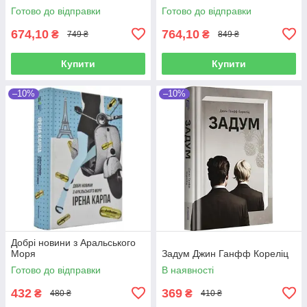
Готово до відправки
Готово до відправки
674,10
764,10
₴
₴
749 ₴
849 ₴
Купити
Купити
–10%
–10%
Добрі новини з Аральського
Моря
Задум Джин Ганфф Кореліц
Готово до відправки
В наявності
432
369
₴
₴
480 ₴
410 ₴