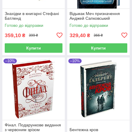
Знахідки в книгарні Стефані
Відьмак Меч призначення
Батленд
Анджей Сапковський
Готово до відправки
Готово до відправки
359,10
329,40
₴
₴
399 ₴
366 ₴
Купити
Купити
–10%
–10%
Фінал. Подарункове видання
з червоним зрізом
Бентежна кров