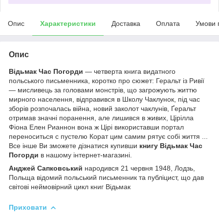
Опис
Характеристики
Доставка
Оплата
Умови 
Опис
Відьмак Час Погорди
— четверта книга видатного
польського письменника, коротко про сюжет: Геральт із Ривії
— мисливець за головами монстрів, що загрожують життю
мирного населення, відправився в Школу Чаклунок, під час
зборів розпочалась війна, новий заколот чаклунів, Ґеральт
отримав значні поранення, але лишився в живих, Цірілла
Фіона Елен Рианнон вона ж Цірі використавши портал
переноситься с пустелю Корат цим самим рятує собі життя ...
Все інше Ви зможете дізнатися купивши
книгу Відьмак Час
Погорди
в нашому інтернет-магазині.
Анджей Сапковський
народився 21 червня 1948, Лодзь,
Польща відомий польський письменник та публіцист, що дав
світові неймовірний цикл книг Відьмак
Приховати