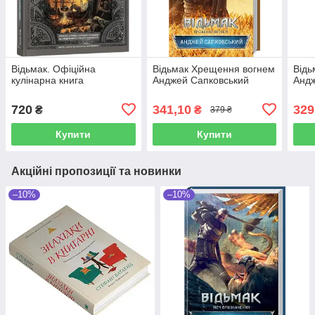
Відьмак. Офіційна
Відьмак Хрещення вогнем
Відь
кулінарна книга
Анджей Сапковський
Андж
720
341,10
329
₴
₴
379 ₴
Купити
Купити
Акційні пропозиції та новинки
–10%
–10%