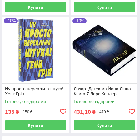
Купити
Купити
–10%
–10%
Ну просто нереальна штука!
Лазар. Детектив Йона Лінна.
Хенк Грін
Книга 7 Ларс Кеплер
Готово до відправки
Готово до відправки
135
431,10
₴
₴
150 ₴
479 ₴
Купити
Купити